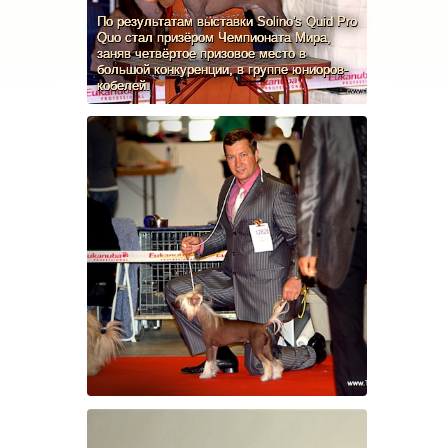
По результатам выставки Solino's Quid Pro
Quo стал призёром Чемпионата Мира,
заняв четвёртое призовое место в
большой конкуренции, в группе юниоров-
кобелей.