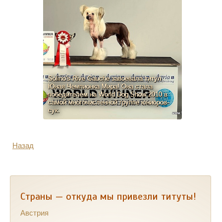
Solino's Rive Gauche завоевала титул
Юная Чемпионка Мира! Она стала
победителем на World Dog Show 2010 в
самой многочисленной группе юниоров-
сук.
Назад
Страны — откуда мы привезли титуты!
Австрия