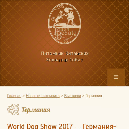
Питомник Китайских
Хохлатых Собак
Главная
>
Новости питомника
>
Выставки
>
Германия
Германия
World Dog Show 2017 — Германия-