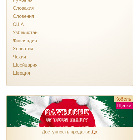
Словакия
Словения
США
Узбекистан
Финляндия
Хорватия
Чехия
Швейцария
Швеция
Кобель
Щенки
Доступность продажи:
Да