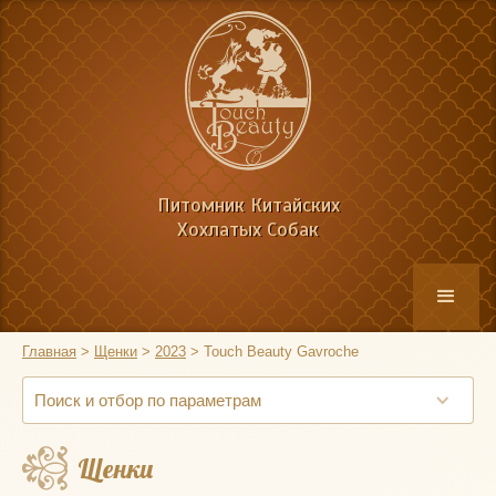
Питомник Китайских
Хохлатых Собак
Главная
>
Щенки
>
2023
>
Touch Beauty Gavroche
Поиск и отбор по параметрам
Щенки