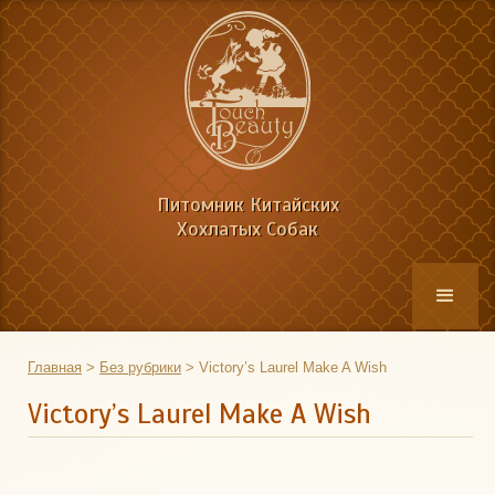
Питомник Китайских
Хохлатых Собак
Главная
>
Без рубрики
>
Victory’s Laurel Make A Wish
Victory’s Laurel Make A Wish