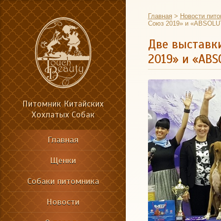
Главная
>
Новости пито
Союз 2019» и «ABSOLU
Две выставки
2019» и «AB
Питомник Китайских
Хохлатых Собак
Главная
Щенки
Собаки питомника
Новости