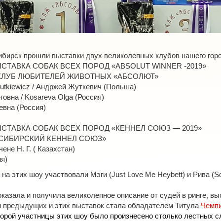
осибирск прошли выставки двух великолепных клубов нашего гор
СТАВКА СОБАК ВСЕХ ПОРОД «ABSOLUT WINNER -2019»
О КЛУБ ЛЮБИТЕЛЕЙ ЖИВОТНЫХ «АБСОЛЮТ»
zutkiewicz / Андржей Жуткевич (Польша)
овна / Kosareva Olga (Россия)
вна (Россия)
СТАВКА СОБАК ВСЕХ ПОРОД «КЕННЕЛ СОЮЗ — 2019»
 «СИБИРСКИЙ КЕННЕЛ СОЮЗ»
не Н. Г. ( Казахстан)
я)
на этих шоу участвовали Мэги (Just Love Me Heybett) и Рива (
So
оказала и получила великолепное описание от судей в ринге, в
ам предыдущих и этих выставок стала обладателем Титула
Чемп
торой участницы этих шоу было произнесено столько лестных с