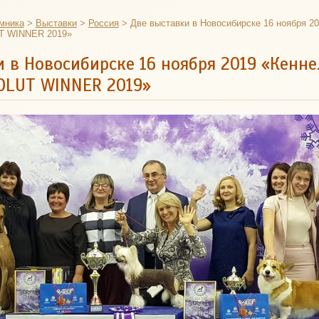
мника
>
Выставки
>
Россия
>
Две выставки в Новосибирске 16 ноября 2
T WINNER 2019»
 в Новосибирске 16 ноября 2019 «Кенне
SOLUT WINNER 2019»