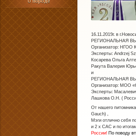
О породе
16.11.2019г. в г.Нов
РЕГИОНАЛЬНАЯ ВЫ
Организатор: НГО
Эксперты: Andrzej S
Косарева Ольга Алтег
Ракута Валерия Юрье
и
РЕГИОНАЛЬНАЯ ВЫ
Организатор: МОО
Эксперты: Масалевиче
Лашкова О.Н. ( Росси
От нашего питомника 
Gauch)
,
Мэги отлично себя п
и 2 х САС и по итог
России!
По поводу в