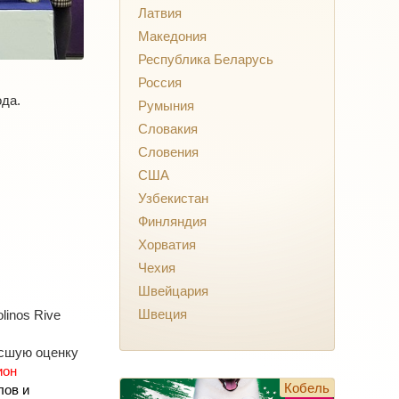
Латвия
Македония
Республика Беларусь
Россия
ода.
Румыния
Словакия
Словения
США
Узбекистан
Финляндия
Хорватия
Чехия
Швейцария
Швеция
linos Rive
ысшую оценку
ион
Кобель
лов и