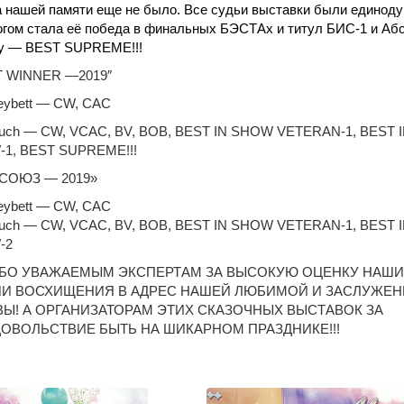
а нашей памяти еще не было. Все судьи выставки были единод
огом стала её победа в финальных БЭСТАх и титул БИС-1 и А
оу —
BEST SUPREME!!!
T WINNER —
2019″
eybett — CW, CAC
Gauch — CW, VCAC, BV, BOB, BEST IN SHOW VETERAN-1, BEST 
-1, BEST SUPREME!!!
СОЮЗ — 2019»
eybett — CW, CAC
Gauch — CW, VCAC, BV, BOB, BEST IN SHOW VETERAN-1, BEST 
-2
БО УВАЖАЕМЫМ ЭКСПЕРТАМ ЗА ВЫСОКУЮ ОЦЕНКУ НАШИ
ШИ ВОСХИЩЕНИЯ В АДРЕС НАШЕЙ ЛЮБИМОЙ И ЗАСЛУЖЕ
Ы! А ОРГАНИЗАТОРАМ ЭТИХ СКАЗОЧНЫХ ВЫСТАВОК ЗА
ОВОЛЬСТВИЕ БЫТЬ НА ШИКАРНОМ ПРАЗДНИКЕ!!!