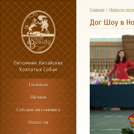
Главная
>
Новости пито
Дог Шоу в Но
Питомник Китайских
Хохлатых Собак
Главная
Щенки
Собаки питомника
Новости