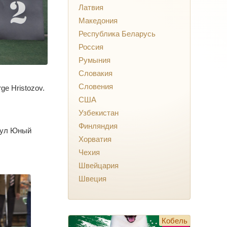
Латвия
Македония
Республика Беларусь
Россия
Румыния
Словакия
Словения
e Hristozov.
США
Узбекистан
Финляндия
итул Юный
Хорватия
Чехия
Швейцария
Швеция
Кобель