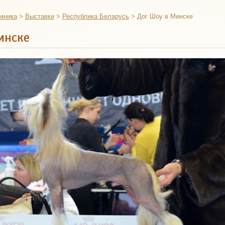
мника
>
Выставки
>
Республика Беларусь
>
Дог Шоу в Минске
инске