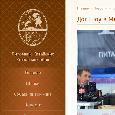
Главная
>
Новости пито
Дог Шоу в М
Питомник Китайских
Хохлатых Собак
Главная
Щенки
Собаки питомника
Новости