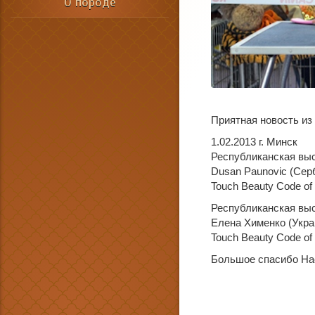
О породе
Приятная новость из
1.02.2013 г. Минск
Республиканская выс
Dusan Paunovic (Сер
Touch Beauty Code o
Республиканская выс
Елена Хименко (Укра
Touch Beauty Code o
Большое спасибо Нас