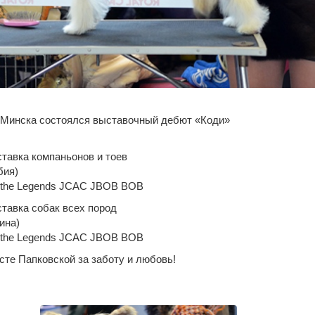
 Минска состоялся выставочный дебют «Коди»
тавка компаньонов и тоев
бия)
f the Legends JCAC JBOB BOB
тавка собак всех пород
ина)
f the Legends JCAC JBOB BOB
те Папковской за заботу и любовь!