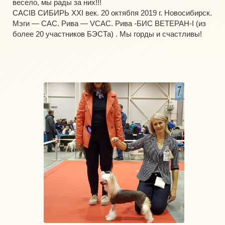
весело, мы рады за них!!!
CACIB СИБИРЬ XXI век. 20 октябпя 2019 г. Новосибирск.
Мэги — САС. Рива — VCAC. Рива -БИС ВЕТЕРАН-I (из
более 20 участников БЭСТа) . Мы горды и счастливы!