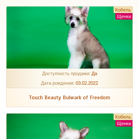
Кобель
Щенки
Доступность продажи:
Да
Дата рождения:
03.02.2022
Touch Beauty Bulwark of Freedom
Кобель
Щенки