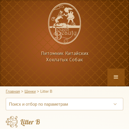
Питомник Китайских
Хохлатых Собак
Главная
>
Щенки
>
Litter B
Поиск и отбор по параметрам
Litter B