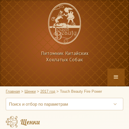
Питомник Китайских
Хохлатых Собак
Главная
>
Щенки
>
2017 год
>
Touch Beauty Fire Power
Поиск и отбор по параметрам
Щенки