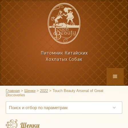
Питомник Китайских
Хохлатых Собак
Главная
>
Щенки
>
2022
>
Touch Beauty Arsenal of Great
Discoveries
Поиск и отбор по параметрам
Щенки